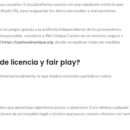
a sus usuarios. Esta plataforma cuenta con una regulación estricta que
 cifrado SSL para resguardar los datos personales y transacciones
 los juegos gracias a la auditoría independiente de los proveedores
o responsable, convierte a Win Unique Casino en un entorno seguro y
ad
https://casinowinunique.org
, donde se explican todas las medidas
e licencia y fair play?
internacionalmente, lo que implica controles periódicos sobre:
os que garantizan algoritmos justos y aleatorios. Esto elimina cualquier
ciones da un respaldo legal y técnico que pocos casinos ofrecen con tan