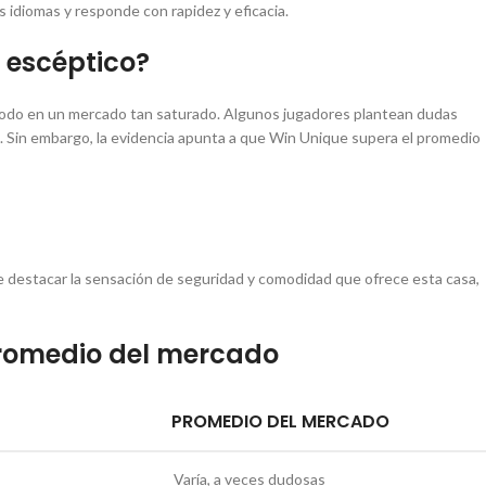
s idiomas y responde con rapidez y eficacia.
 escéptico?
 todo en un mercado tan saturado. Algunos jugadores plantean dudas
ro. Sin embargo, la evidencia apunta a que Win Unique supera el promedio
e destacar la sensación de seguridad y comodidad que ofrece esta casa,
promedio del mercado
PROMEDIO DEL MERCADO
Varía, a veces dudosas