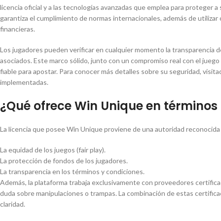
licencia oficial y a las tecnologías avanzadas que emplea para proteger 
garantiza el cumplimiento de normas internacionales, además de utilizar
financieras.
Los jugadores pueden verificar en cualquier momento la transparencia de
asociados. Este marco sólido, junto con un compromiso real con el jueg
fiable para apostar. Para conocer más detalles sobre su seguridad, visit
implementadas.
¿Qué ofrece Win Unique en términos d
La licencia que posee Win Unique proviene de una autoridad reconocida 
La equidad de los juegos (fair play).
La protección de fondos de los jugadores.
La transparencia en los términos y condiciones.
Además, la plataforma trabaja exclusivamente con proveedores certificad
duda sobre manipulaciones o trampas. La combinación de estas certifica
claridad.