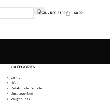
LOGIN / REGISTER
$
0.00
CATEGORIES
casino
HGH
Retatrutide Peptide
Uncategorized
Weight Loss