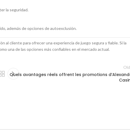
er la seguridad.
tido, además de opciones de autoexclusión.
n al cliente para ofrecer una experiencia de juego segura y fiable. Si la
como una de las opciones más confiables en el mercado actual.
Old
Quels avantages réels offrent les promotions d’Alexand
Casi