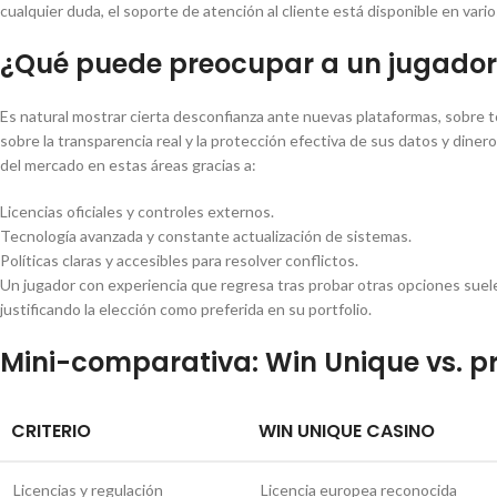
cualquier duda, el soporte de atención al cliente está disponible en vario
¿Qué puede preocupar a un jugador
Es natural mostrar cierta desconfianza ante nuevas plataformas, sobre
sobre la transparencia real y la protección efectiva de sus datos y dine
del mercado en estas áreas gracias a:
Licencias oficiales y controles externos.
Tecnología avanzada y constante actualización de sistemas.
Políticas claras y accesibles para resolver conflictos.
Un jugador con experiencia que regresa tras probar otras opciones suel
justificando la elección como preferida en su portfolio.
Mini-comparativa: Win Unique vs. 
CRITERIO
WIN UNIQUE CASINO
Licencias y regulación
Licencia europea reconocida