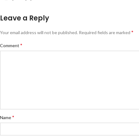
Leave a Reply
*
Your email address will not be published.
Required fields are marked
*
Comment
*
Name