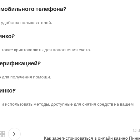
 с мобильного телефона?
 удобства пользователей.
инко?
а также криптовалюты для пополнения счета.
 верификацией?
о для получения помощи.
Пинко?
и использовать методы, доступные для снятия средств на вашем
Old
Как зарегистрироваться в онлайн казино Пинк