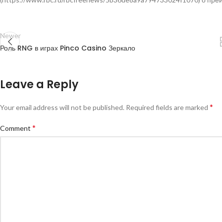
Newer
Роль RNG в играх Pinco Casino Зеркало
Leave a Reply
*
Your email address will not be published.
Required fields are marked
*
Comment