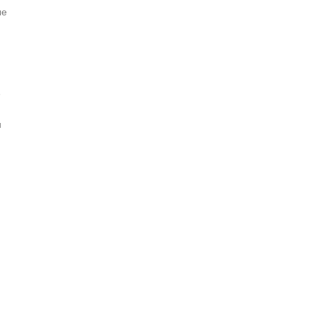
ые
е
и