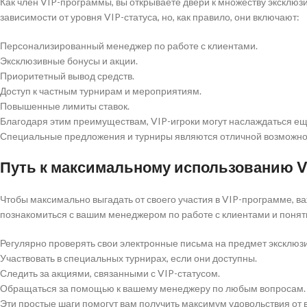
Как член VIP-программы, вы открываете двери к множеству эксклюз
зависимости от уровня VIP-статуса, но, как правило, они включают:
Персонализированный менеджер по работе с клиентами.
Эксклюзивные бонусы и акции.
Приоритетный вывод средств.
Доступ к частным турнирам и мероприятиям.
Повышенные лимиты ставок.
Благодаря этим преимуществам, VIP-игроки могут наслаждаться е
Специальные предложения и турниры являются отличной возможно
Путь к максимальному использованию 
Чтобы максимально выгадать от своего участия в VIP-программе, 
познакомиться с вашим менеджером по работе с клиентами и понять
Регулярно проверять свои электронные письма на предмет эксклюз
Участвовать в специальных турнирах, если они доступны.
Следить за акциями, связанными с VIP-статусом.
Обращаться за помощью к вашему менеджеру по любым вопросам.
Эти простые шаги помогут вам получить максимум удовольствия от