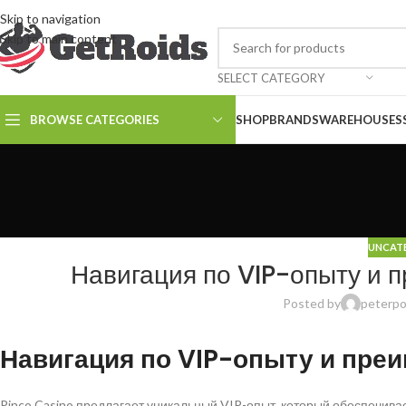
Skip to navigation
Skip to main content
SELECT CATEGORY
BROWSE CATEGORIES
SHOP
BRANDS
WAREHOUSES
UNCAT
Навигация по VIP-опыту и 
Posted by
peterpo
Навигация по VIP-опыту и пре
Pinco Casino предлагает уникальный VIP-опыт, который обеспечива