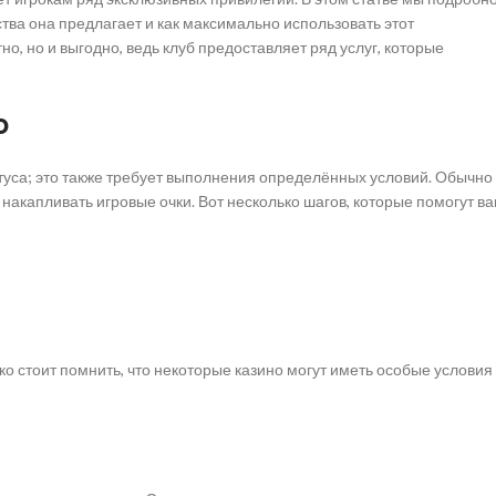
тва она предлагает и как максимально использовать этот
но, но и выгодно, ведь клуб предоставляет ряд услуг, которые
o
татуса; это также требует выполнения определённых условий. Обычно
накапливать игровые очки. Вот несколько шагов, которые помогут в
ко стоит помнить, что некоторые казино могут иметь особые условия