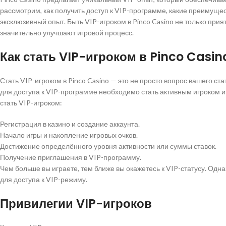
рассмотрим, как получить доступ к VIP-программе, какие преимущес
эксклюзивный опыт. Быть VIP-игроком в Pinco Casino не только прият
значительно улучшают игровой процесс.
Как стать VIP-игроком в Pinco Casin
Стать VIP-игроком в Pinco Casino — это не просто вопрос вашего с
для доступа к VIP-программе необходимо стать активным игроком и 
стать VIP-игроком:
Регистрация в казино и создание аккаунта.
Начало игры и накопление игровых очков.
Достижение определённого уровня активности или суммы ставок.
Получение приглашения в VIP-программу.
Чем больше вы играете, тем ближе вы окажетесь к VIP-статусу. Одна
для доступа к VIP-режиму.
Привилегии VIP-игроков