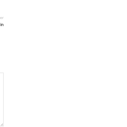
er
in