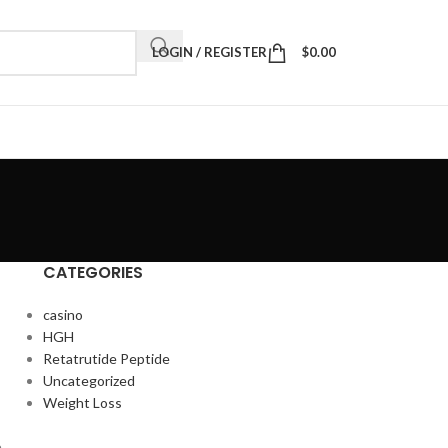
LOGIN / REGISTER
$
0.00
CATEGORIES
casino
HGH
Retatrutide Peptide
Uncategorized
Weight Loss
о