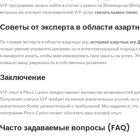
VIP-программах можно найти в статье о казино на [Коммерсант](ht
вопросы касательно пользователей VIP-услуг
скачать казино пинко
.
Советы от эксперта в области азарт
По словам эксперта в области азартных игр,
историка азартных игр 
только умение управлять рисками, но и интеллектуальный подход к в
планируете играть, чтобы максимизировать свои шансы на успех. Эт
повысит вашу уверенность в собственных решениях.
Заключение
VIP-опыт в Pinco Casino предоставляет множество возможностей д
Получения статуса VIP требует не менее значительных усилий, но в
значительно более увлекательной и прибыльной. Мы надеемся, что э
программе Pinco Casino может обогатить ваш игровой опыт.
Часто задаваемые вопросы (FAQ)