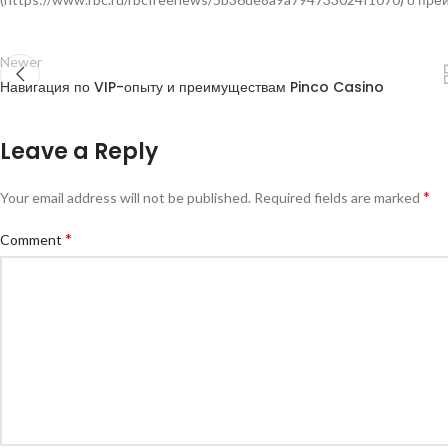
Newer
Навигация по VIP-опыту и преимуществам Pinco Casino
Leave a Reply
*
Your email address will not be published.
Required fields are marked
*
Comment