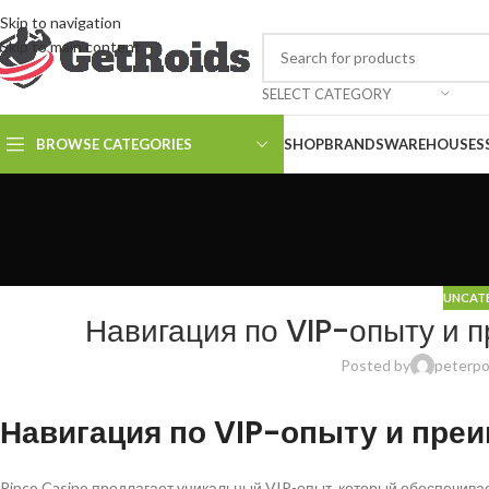
Skip to navigation
Skip to main content
SELECT CATEGORY
BROWSE CATEGORIES
SHOP
BRANDS
WAREHOUSES
UNCAT
Навигация по VIP-опыту и 
Posted by
peterpo
Навигация по VIP-опыту и пре
Pinco Casino предлагает уникальный VIP-опыт, который обеспечива