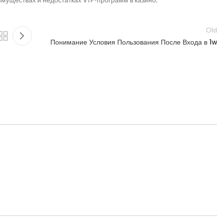
Old
Понимание Условия Пользования После Входа в 1w