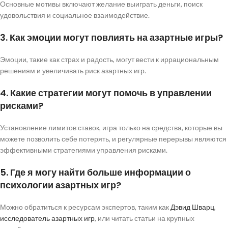
Основные мотивы включают желание выиграть деньги, поиск
удовольствия и социальное взаимодействие.
3. Как эмоции могут повлиять на азартные игры?
Эмоции, такие как страх и радость, могут вести к иррациональным
решениям и увеличивать риск азартных игр.
4. Какие стратегии могут помочь в управлении
рисками?
Установление лимитов ставок, игра только на средства, которые вы
можете позволить себе потерять, и регулярные перерывы являются
эффективными стратегиями управления рисками.
5. Где я могу найти больше информации о
психологии азартных игр?
Можно обратиться к ресурсам экспертов, таким как
Дэвид Шварц,
исследователь азартных игр
, или читать статьи на крупных