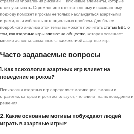
стратегии управления рисками — ключевые элементы, которые
стоит учитывать. Стремление к ответственному и осознанному
подходу поможет игрокам не только наслаждаться азартными
играми, но и избежать потенциальных проблем. Для более
подробного анализа этой темы вы можете прочитать
статью BBC о
том, как азартные игры влияют на общество
, которая освещает
многие аспекты, связанные с психологией азартных игр.
Часто задаваемые вопросы
1. Как психология азартных игр влияет на
поведение игроков?
Психология азартных игр определяет мотивацию, эмоции и
стратегии, которые игроки используют, что влияет на их поведение и
решения.
2. Какие основные мотивы побуждают людей
играть в азартные игры?