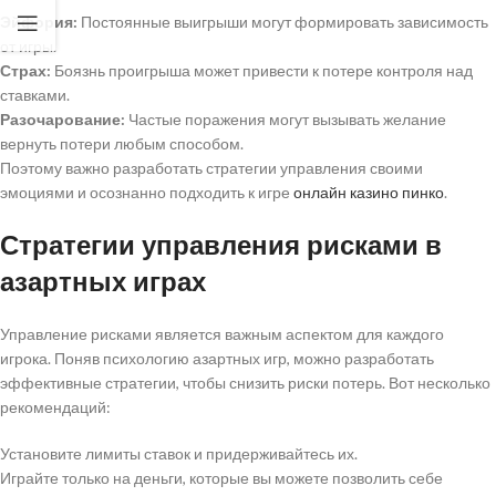
Эйфория:
Постоянные выигрыши могут формировать зависимость
от игры.
Страх:
Боязнь проигрыша может привести к потере контроля над
ставками.
Разочарование:
Частые поражения могут вызывать желание
вернуть потери любым способом.
Поэтому важно разработать стратегии управления своими
эмоциями и осознанно подходить к игре
онлайн казино пинко
.
Стратегии управления рисками в
азартных играх
Управление рисками является важным аспектом для каждого
игрока. Поняв психологию азартных игр, можно разработать
эффективные стратегии, чтобы снизить риски потерь. Вот несколько
рекомендаций:
Установите лимиты ставок и придерживайтесь их.
Играйте только на деньги, которые вы можете позволить себе