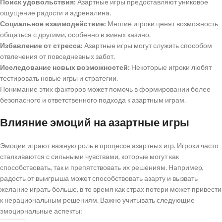
Поиск удовольствия:
Азартные игры предоставляют униковое
ощущение радости и адреналина.
Социальное взаимодействие:
Многие игроки ценят возможность
общаться с другими, особенно в живых казино.
Избавление от стресса:
Азартные игры могут служить способом
отвлечения от повседневных забот.
Исследование новых возможностей:
Некоторые игроки любят
тестировать новые игры и стратегии.
Понимание этих факторов может помочь в формировании более
безопасного и ответственного подхода к азартным играм.
Влияние эмоций на азартные игры
Эмоции играют важную роль в процессе азартных игр. Игроки часто
сталкиваются с сильными чувствами, которые могут как
способствовать, так и препятствовать их решениям. Например,
радость от выигрыша может способствовать азарту и вызвать
желание играть больше, в то время как страх потери может привести
к нерациональным решениям. Важно учитывать следующие
эмоциональные аспекты: