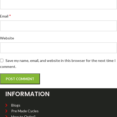
*
Email
Website
Save my name, email, and website in this browser for the next time I
comment.
INFORMATION
Blogs
Pre Made Cycles
How to Order?