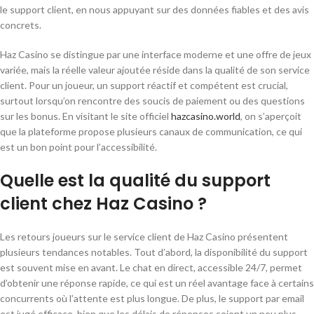
le support client, en nous appuyant sur des données fiables et des avis
concrets.
Haz Casino se distingue par une interface moderne et une offre de jeux
variée, mais la réelle valeur ajoutée réside dans la qualité de son service
client. Pour un joueur, un support réactif et compétent est crucial,
surtout lorsqu’on rencontre des soucis de paiement ou des questions
sur les bonus. En visitant le site officiel
hazcasino.world
, on s’aperçoit
que la plateforme propose plusieurs canaux de communication, ce qui
est un bon point pour l’accessibilité.
Quelle est la qualité du support
client chez Haz Casino ?
Les retours joueurs sur le service client de Haz Casino présentent
plusieurs tendances notables. Tout d’abord, la disponibilité du support
est souvent mise en avant. Le chat en direct, accessible 24/7, permet
d’obtenir une réponse rapide, ce qui est un réel avantage face à certains
concurrents où l’attente est plus longue. De plus, le support par email
est jugé efficace, bien que les délais de réponses soient un peu plus