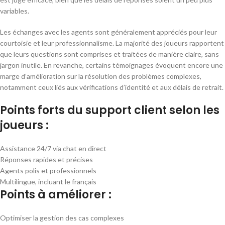
variables.
Les échanges avec les agents sont généralement appréciés pour leur
courtoisie et leur professionnalisme. La majorité des joueurs rapportent
que leurs questions sont comprises et traitées de manière claire, sans
jargon inutile. En revanche, certains témoignages évoquent encore une
marge d’amélioration sur la résolution des problèmes complexes,
notamment ceux liés aux vérifications d’identité et aux délais de retrait.
Points forts du support client selon les
joueurs :
Assistance 24/7 via chat en direct
Réponses rapides et précises
Agents polis et professionnels
Multilingue, incluant le français
Points à améliorer :
Optimiser la gestion des cas complexes